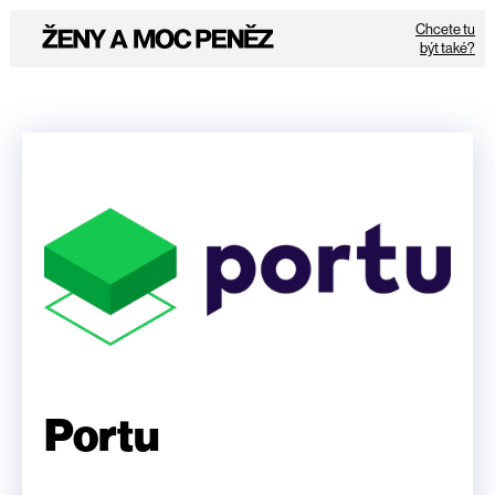
Chcete tu
být také?
Portu