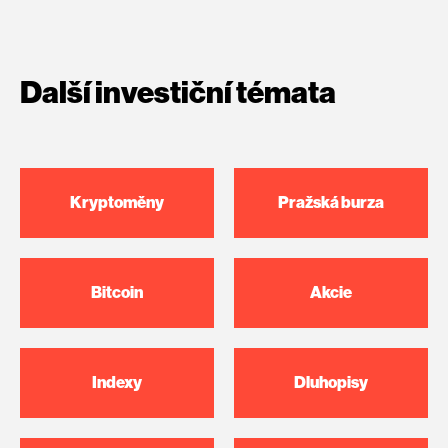
Další investiční témata
Kryptoměny
Pražská burza
Bitcoin
Akcie
Indexy
Dluhopisy